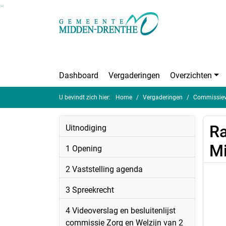
Ga naar de inhoud van deze pagina
Ga naar het zoeken
Ga naar het menu
Dashboard
Vergaderingen
Overzichten
U bevindt zich hier:
Home
Vergaderingen
Commissieve
R
Uitnodiging
Mi
1 Opening
2 Vaststelling agenda
3 Spreekrecht
4 Videoverslag en besluitenlijst
commissie Zorg en Welzijn van 2