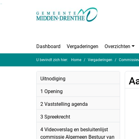
Ga naar de inhoud van deze pagina
Ga naar het zoeken
Ga naar het menu
Dashboard
Vergaderingen
Overzichten
U bevindt zich hier:
Home
Vergaderingen
Commissieve
Aa
Uitnodiging
1 Opening
2 Vaststelling agenda
3 Spreekrecht
4 Videoverslag en besluitenlijst
commissie Algemeen Bestuur van