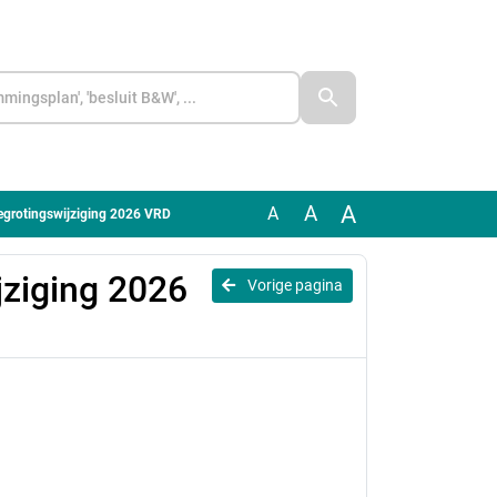
A
A
A
Begrotingswijziging 2026 VRD
jziging 2026
Vorige pagina