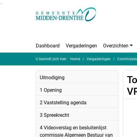
Ga naar de inhoud van deze pagina
Ga naar het zoeken
Ga naar het menu
Dashboard
Vergaderingen
Overzichten
U bevindt zich hier:
Home
Vergaderingen
Commissieve
To
Uitnodiging
V
1 Opening
2 Vaststelling agenda
3 Spreekrecht
4 Videoverslag en besluitenlijst
commissie Algemeen Bestuur van