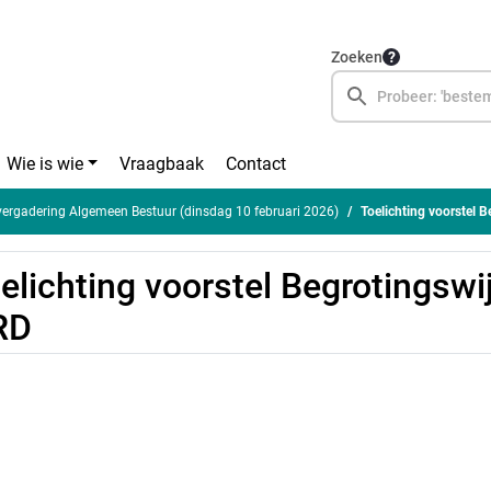
Zoeken
Wie is wie
Vraagbaak
Contact
rgadering Algemeen Bestuur (dinsdag 10 februari 2026)
Toelichting voorstel 
elichting voorstel Begrotingswi
RD