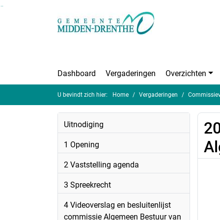
Ga naar de inhoud van deze pagina
Ga naar het zoeken
Ga naar het menu
Dashboard
Vergaderingen
Overzichten
U bevindt zich hier:
Home
Vergaderingen
Commissieve
20
Uitnodiging
Al
1 Opening
2 Vaststelling agenda
3 Spreekrecht
4 Videoverslag en besluitenlijst
commissie Algemeen Bestuur van