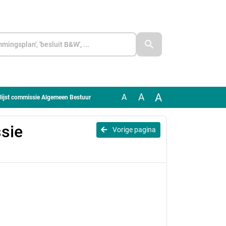
A
A
A
lijst commissie Algemeen Bestuur
sie
Vorige pagina