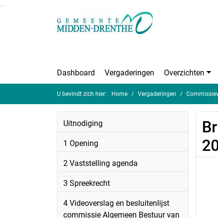
Ga naar de inhoud van deze pagina
Ga naar het zoeken
Ga naar het menu
Dashboard
Vergaderingen
Overzichten
U bevindt zich hier:
Home
Vergaderingen
Commissiev
Br
Uitnodiging
2
1 Opening
2 Vaststelling agenda
3 Spreekrecht
4 Videoverslag en besluitenlijst
commissie Algemeen Bestuur van