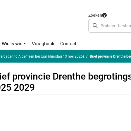
Zoeken
Wie is wie
Vraagbaak
Contact
ergadering Algemeen Bestuur (dinsdag 13 mei 2025)
Brief provincie Drenthe b
ief provincie Drenthe begrotings
025 2029