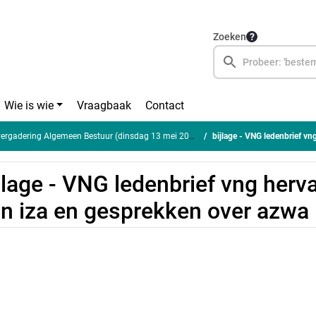
Zoeken
Wie is wie
Vraagbaak
Contact
rgadering Algemeen Bestuur (dinsdag 13 mei 2025)
bijlage - VNG ledenbrief vng h
jlage - VNG ledenbrief vng her
n iza en gesprekken over azwa