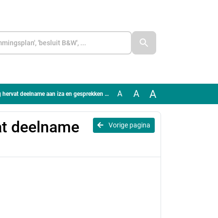
A
A
A
ervat deelname aan iza en gesprekken over azwa
vat deelname
Vorige pagina