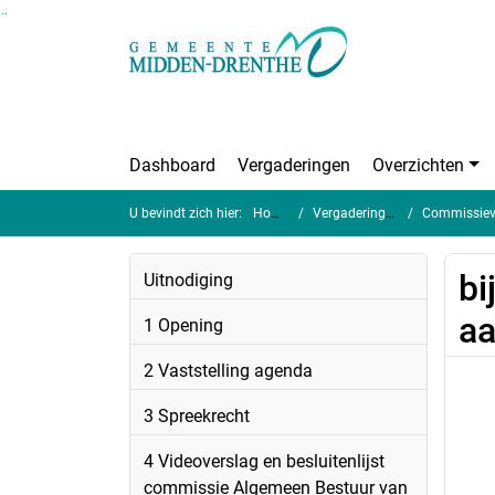
Ga naar de inhoud van deze pagina
Ga naar het zoeken
Ga naar het menu
Dashboard
Vergaderingen
Overzichten
U bevindt zich hier:
Home
Vergaderingen
Commissieve
bi
Uitnodiging
aa
1 Opening
2 Vaststelling agenda
3 Spreekrecht
4 Videoverslag en besluitenlijst
commissie Algemeen Bestuur van