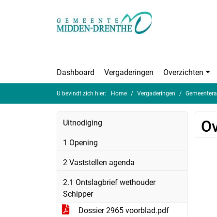
Ga naar de inhoud van deze pagina
Ga naar het zoeken
Ga naar het menu
Dashboard
Vergaderingen
Overzichten
U bevindt zich hier:
Home
Vergaderingen
Gemeentera
Ov
Uitnodiging
1 Opening
2 Vaststellen agenda
2.1 Ontslagbrief wethouder
Schipper
Dossier 2965 voorblad.pdf