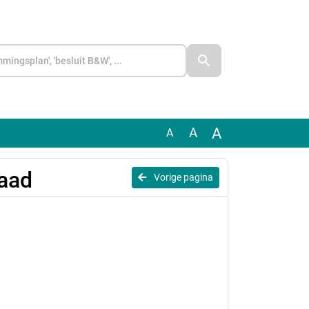
A
A
A
raad
Vorige pagina