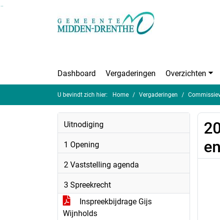
Ga naar de inhoud van deze pagina
Ga naar het zoeken
Ga naar het menu
Dashboard
Vergaderingen
Overzichten
U bevindt zich hier:
Home
Vergaderingen
Commissieve
20
Uitnodiging
en
1 Opening
2 Vaststelling agenda
3 Spreekrecht
Inspreekbijdrage Gijs
Wijnholds