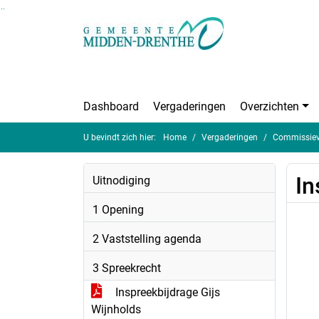
Ga naar de inhoud van deze pagina
Ga naar het zoeken
Ga naar het menu
Dashboard
Vergaderingen
Overzichten
U bevindt zich hier:
Home
Vergaderingen
Commissieve
In
Uitnodiging
1 Opening
2 Vaststelling agenda
3 Spreekrecht
Inspreekbijdrage Gijs
Wijnholds