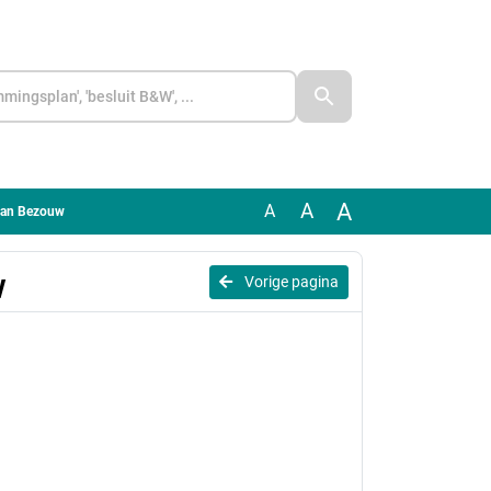
A
A
A
 van Bezouw
w
Vorige pagina