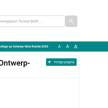
A
A
A
 college op Ontwerp-Nota Ruimte 2050
 Ontwerp-
Vorige pagina