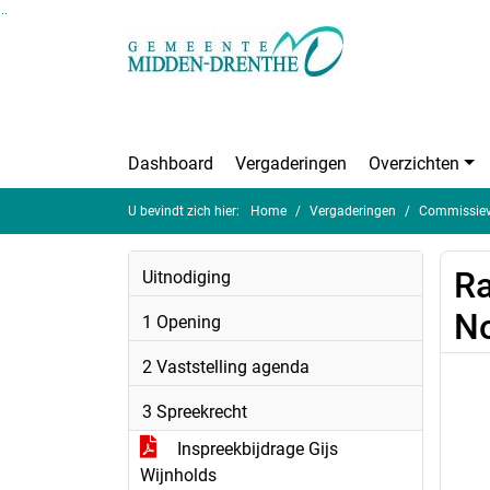
Ga naar de inhoud van deze pagina
Ga naar het zoeken
Ga naar het menu
Dashboard
Vergaderingen
Overzichten
U bevindt zich hier:
Home
Vergaderingen
Commissieve
Ra
Uitnodiging
No
1 Opening
2 Vaststelling agenda
3 Spreekrecht
Inspreekbijdrage Gijs
Wijnholds