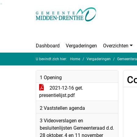
Ga naar de inhoud van deze pagina
Ga naar het zoeken
Ga naar het menu
Dashboard
Vergaderingen
Overzichten
U bevindt zich hier:
Home
Vergaderingen
Gemeentera
Co
1 Opening
2021-12-16 get.
presentielijst.pdf
2 Vaststellen agenda
3 Videoverslagen en
besluitenlijsten Gemeenteraad d.d.
28 oktober, 4 en 11 november