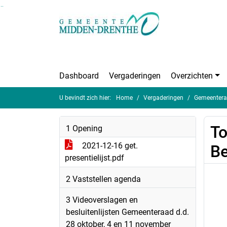
Ga naar de inhoud van deze pagina
Ga naar het zoeken
Ga naar het menu
Dashboard
Vergaderingen
Overzichten
U bevindt zich hier:
Home
Vergaderingen
Gemeentera
To
1 Opening
2021-12-16 get.
Be
presentielijst.pdf
2 Vaststellen agenda
3 Videoverslagen en
besluitenlijsten Gemeenteraad d.d.
28 oktober, 4 en 11 november