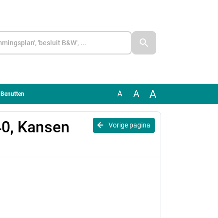
A
A
A
 Benutten
40, Kansen
Vorige pagina