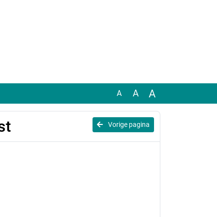
A
A
A
st
Vorige pagina