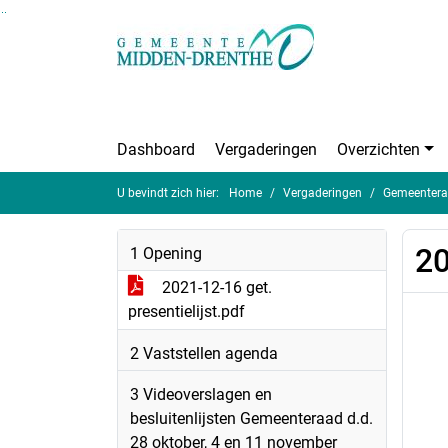
Ga naar de inhoud van deze pagina
Ga naar het zoeken
Ga naar het menu
Dashboard
Vergaderingen
Overzichten
U bevindt zich hier:
Home
Vergaderingen
Gemeentera
20
1 Opening
2021-12-16 get.
presentielijst.pdf
2 Vaststellen agenda
3 Videoverslagen en
besluitenlijsten Gemeenteraad d.d.
28 oktober, 4 en 11 november