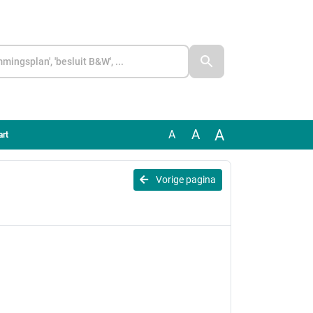
A
A
A
art
Vorige pagina