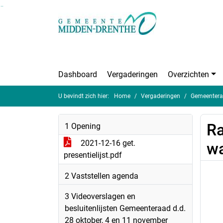
Ga naar de inhoud van deze pagina
Ga naar het zoeken
Ga naar het menu
Dashboard
Vergaderingen
Overzichten
U bevindt zich hier:
Home
Vergaderingen
Gemeentera
Ra
1 Opening
2021-12-16 get.
wa
presentielijst.pdf
2 Vaststellen agenda
3 Videoverslagen en
besluitenlijsten Gemeenteraad d.d.
28 oktober, 4 en 11 november