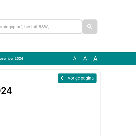
A
A
A
 november 2024
Vorige pagina
024