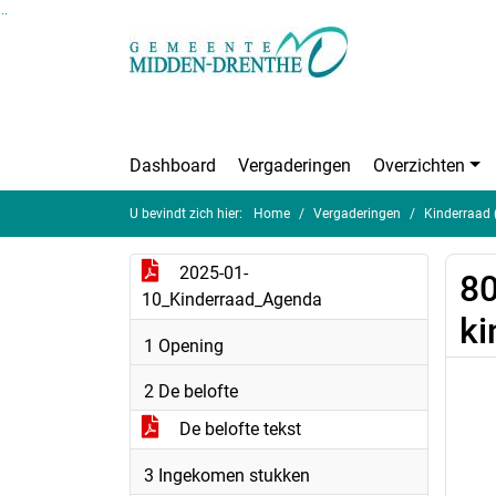
Ga naar de inhoud van deze pagina
Ga naar het zoeken
Ga naar het menu
Dashboard
Vergaderingen
Overzichten
U bevindt zich hier:
Home
Vergaderingen
Kinderraad 
2025-01-
80
10_Kinderraad_Agenda
ki
1 Opening
2 De belofte
De belofte tekst
3 Ingekomen stukken