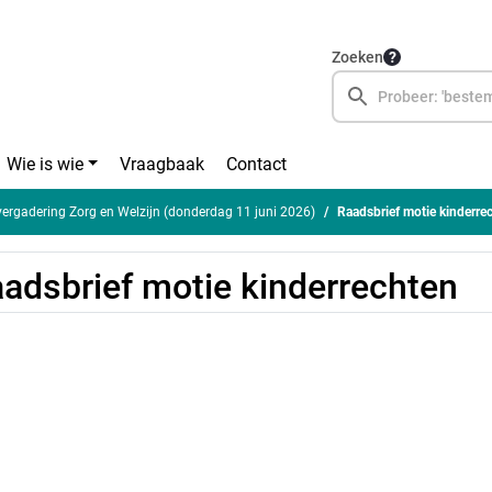
Zoeken
Wie is wie
Vraagbaak
Contact
rgadering Zorg en Welzijn (donderdag 11 juni 2026)
Raadsbrief motie kinderre
adsbrief motie kinderrechten