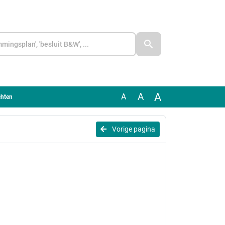
A
A
A
chten
Vorige pagina