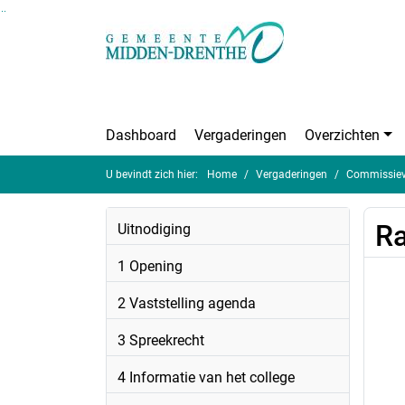
Ga naar de inhoud van deze pagina
Ga naar het zoeken
Ga naar het menu
Dashboard
Vergaderingen
Overzichten
U bevindt zich hier:
Home
Vergaderingen
Commissieve
Ra
Uitnodiging
1 Opening
2 Vaststelling agenda
3 Spreekrecht
4 Informatie van het college