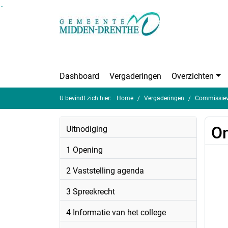
Ga naar de inhoud van deze pagina
Ga naar het zoeken
Ga naar het menu
Dashboard
Vergaderingen
Overzichten
U bevindt zich hier:
Home
Vergaderingen
Commissieve
On
Uitnodiging
1 Opening
2 Vaststelling agenda
3 Spreekrecht
4 Informatie van het college