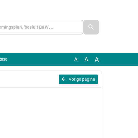
A
A
A
2030
Vorige pagina