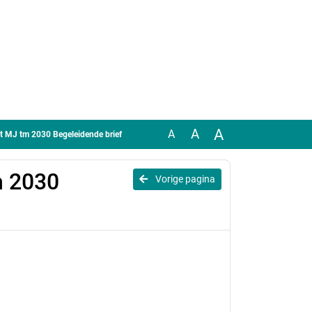
A
A
A
t MJ tm 2030 Begeleidende brief
m 2030
Vorige pagina