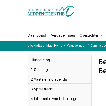
Ga naar de inhoud van deze pagina
Ga naar het zoeken
Ga naar het menu
Dashboard
Vergaderingen
Overzichten
U bevindt zich hier:
Home
Vergaderingen
Commissieve
Be
Uitnodiging
Be
1 Opening
2 Vaststelling agenda
3 Spreekrecht
4 Informatie van het college