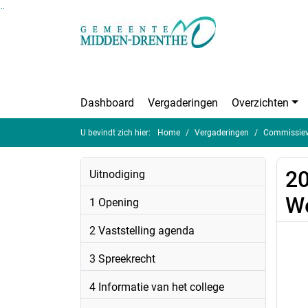
Ga naar de inhoud van deze pagina
Ga naar het zoeken
Ga naar het menu
Dashboard
Vergaderingen
Overzichten
U bevindt zich hier:
Home
Vergaderingen
Commissieve
20
Uitnodiging
We
1 Opening
2 Vaststelling agenda
3 Spreekrecht
4 Informatie van het college