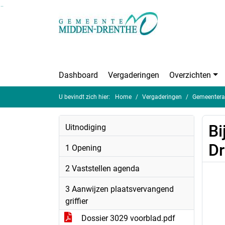
Ga naar de inhoud van deze pagina
Ga naar het zoeken
Ga naar het menu
Dashboard
Vergaderingen
Overzichten
U bevindt zich hier:
Home
Vergaderingen
Gemeentera
Bi
Uitnodiging
Dr
1 Opening
2 Vaststellen agenda
3 Aanwijzen plaatsvervangend
griffier
Dossier 3029 voorblad.pdf