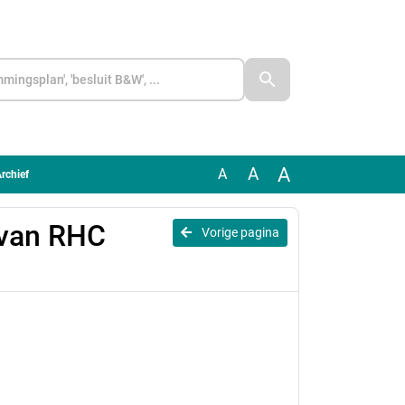
A
A
A
rchief
 van RHC
Vorige pagina