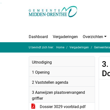
Ga naar de inhoud van deze pagina
Ga naar het zoeken
Ga naar het menu
Dashboard
Vergaderingen
Overzichten
U bevindt zich hier:
Home
Vergaderingen
Gemeentera
3.
Uitnodiging
D
1 Opening
2 Vaststellen agenda
3 Aanwijzen plaatsvervangend
griffier
Dossier 3029 voorblad.pdf