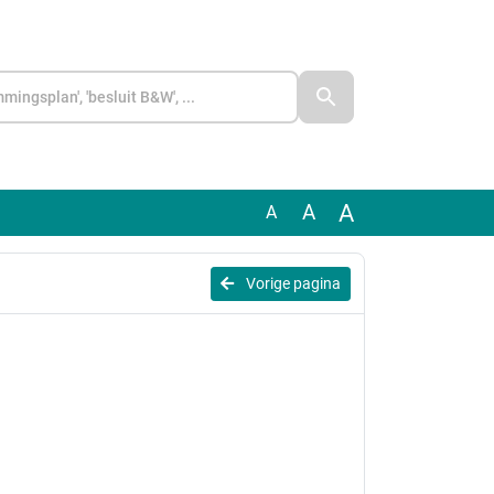
A
A
A
Vorige pagina