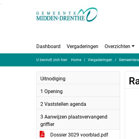
Ga naar de inhoud van deze pagina
Ga naar het zoeken
Ga naar het menu
Dashboard
Vergaderingen
Overzichten
U bevindt zich hier:
Home
Vergaderingen
Gemeentera
Ra
Uitnodiging
1 Opening
2 Vaststellen agenda
3 Aanwijzen plaatsvervangend
griffier
Dossier 3029 voorblad.pdf