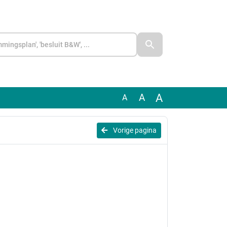
A
A
A
Vorige pagina