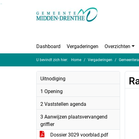
Ga naar de inhoud van deze pagina
Ga naar het zoeken
Ga naar het menu
Dashboard
Vergaderingen
Overzichten
U bevindt zich hier:
Home
Vergaderingen
Gemeentera
Ra
Uitnodiging
1 Opening
2 Vaststellen agenda
3 Aanwijzen plaatsvervangend
griffier
Dossier 3029 voorblad.pdf