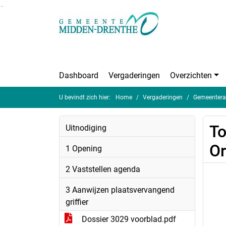
Ga naar de inhoud van deze pagina
Ga naar het zoeken
Ga naar het menu
Dashboard
Vergaderingen
Overzichten
U bevindt zich hier:
Home
Vergaderingen
Gemeentera
To
Uitnodiging
Or
1 Opening
2 Vaststellen agenda
3 Aanwijzen plaatsvervangend
griffier
Dossier 3029 voorblad.pdf