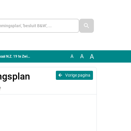
A
A
A
.Z. 19 te Zwiggelte
ngsplan
Vorige pagina
e