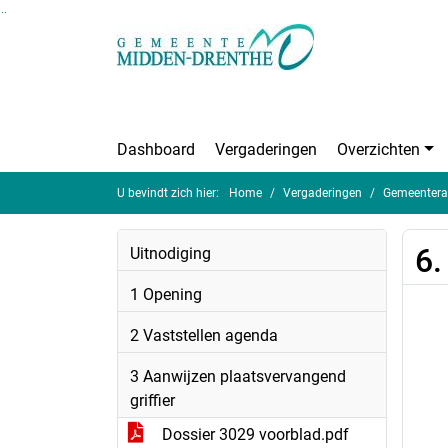
Ga naar de inhoud van deze pagina
Ga naar het zoeken
Ga naar het menu
Dashboard
Vergaderingen
Overzichten
U bevindt zich hier:
Home
Vergaderingen
Gemeentera
6.
Uitnodiging
1 Opening
2 Vaststellen agenda
3 Aanwijzen plaatsvervangend
griffier
Dossier 3029 voorblad.pdf