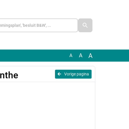
A
A
A
enthe
Vorige pagina