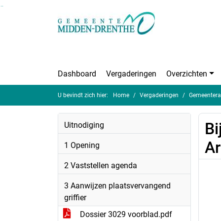
Ga naar de inhoud van deze pagina
Ga naar het zoeken
Ga naar het menu
Dashboard
Vergaderingen
Overzichten
U bevindt zich hier:
Home
Vergaderingen
Gemeentera
Bi
Uitnodiging
Ar
1 Opening
2 Vaststellen agenda
3 Aanwijzen plaatsvervangend
griffier
Dossier 3029 voorblad.pdf