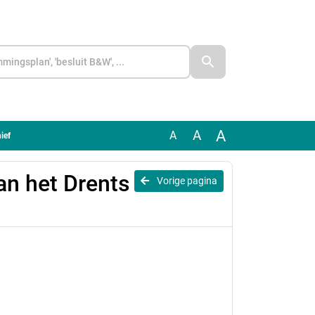
A
A
A
ief
aan het Drents
Vorige pagina