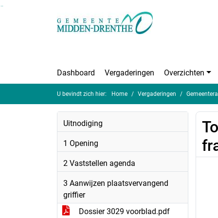
Ga naar de inhoud van deze pagina
Ga naar het zoeken
Ga naar het menu
Dashboard
Vergaderingen
Overzichten
U bevindt zich hier:
Home
Vergaderingen
Gemeentera
To
Uitnodiging
fr
1 Opening
2 Vaststellen agenda
3 Aanwijzen plaatsvervangend
griffier
Dossier 3029 voorblad.pdf