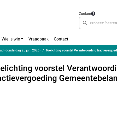
Zoeken
Wie is wie
Vraagbaak
Contact
ad (donderdag 25 juni 2026)
Toelichting voorstel Verantwoording fractievergoeding Ge
elichting voorstel Verantwoord
actievergoeding Gemeentebela