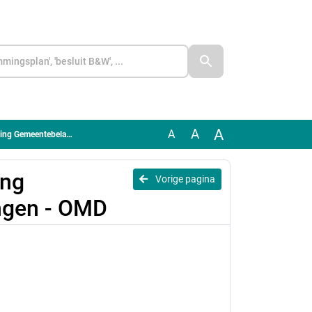
A
A
A
meentebelangen - OMD
ing
Vorige pagina
ngen - OMD