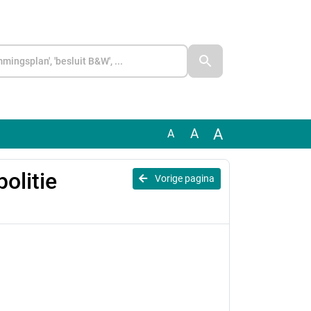
A
A
A
olitie
Vorige pagina