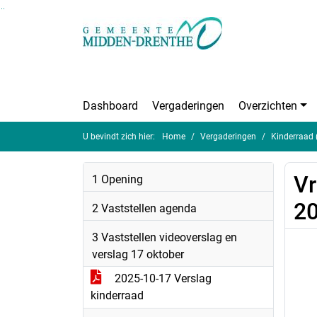
Ga naar de inhoud van deze pagina
Ga naar het zoeken
Ga naar het menu
Dashboard
Vergaderingen
Overzichten
U bevindt zich hier:
Home
Vergaderingen
Kinderraad 
Vr
1 Opening
20
2 Vaststellen agenda
3 Vaststellen videoverslag en
verslag 17 oktober
2025-10-17 Verslag
kinderraad