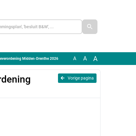
A
A
A
dieverordening Midden-Drenthe 2026
rdening
Vorige pagina