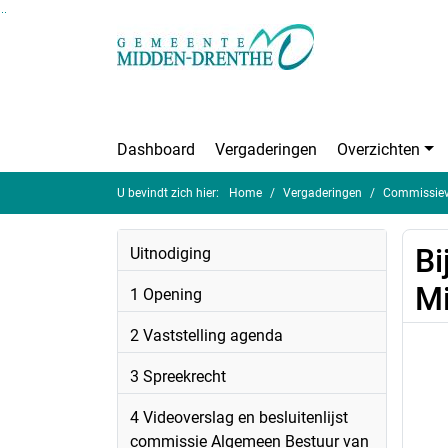
Ga naar de inhoud van deze pagina
Ga naar het zoeken
Ga naar het menu
Dashboard
Vergaderingen
Overzichten
U bevindt zich hier:
Home
Vergaderingen
Commissieve
Bi
Uitnodiging
Mi
1 Opening
2 Vaststelling agenda
3 Spreekrecht
4 Videoverslag en besluitenlijst
commissie Algemeen Bestuur van