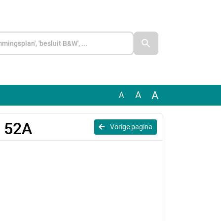
A
A
A
e 52A
Vorige pagina