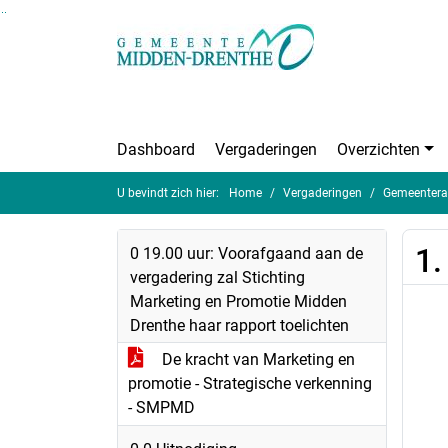
Ga naar de inhoud van deze pagina
Ga naar het zoeken
Ga naar het menu
Dashboard
Vergaderingen
Overzichten
U bevindt zich hier:
Home
Vergaderingen
Gemeentera
1.
0 19.00 uur: Voorafgaand aan de
vergadering zal Stichting
Marketing en Promotie Midden
Drenthe haar rapport toelichten
De kracht van Marketing en
promotie - Strategische verkenning
- SMPMD