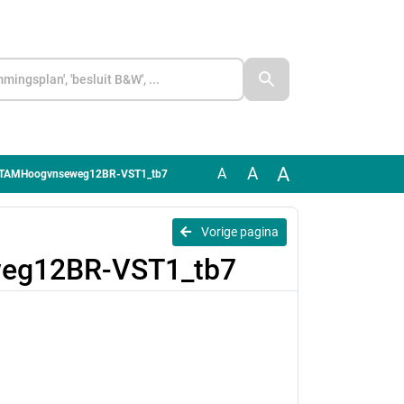
A
A
A
1.TAMHoogvnseweg12BR-VST1_tb7
Vorige pagina
eg12BR-VST1_tb7