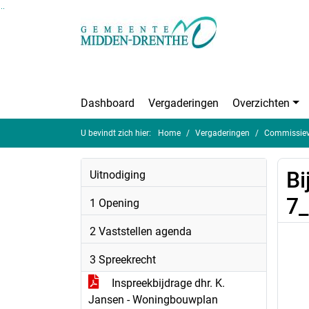
Ga naar de inhoud van deze pagina
Ga naar het zoeken
Ga naar het menu
Dashboard
Vergaderingen
Overzichten
U bevindt zich hier:
Home
Vergaderingen
Commissieve
Bi
Uitnodiging
7
1 Opening
2 Vaststellen agenda
3 Spreekrecht
Inspreekbijdrage dhr. K.
Jansen - Woningbouwplan