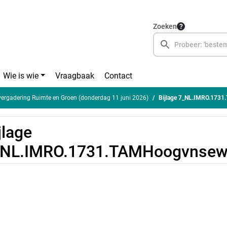
Zoeken
Wie is wie
Vraagbaak
Contact
rgadering Ruimte en Groen (donderdag 11 juni 2026)
Bijlage 7_NL.IMRO.173
jlage
_NL.IMRO.1731.TAMHoogvnsew