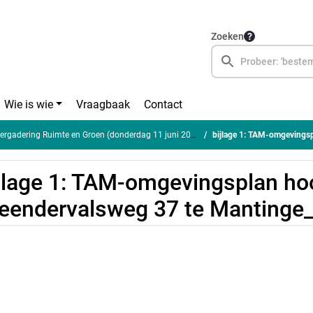
Zoeken
Wie is wie
Vraagbaak
Contact
gadering Ruimte en Groen (donderdag 11 juni 2026)
bijlage 1: TAM-omgevingsplan hoo
jlage 1: TAM-omgevingsplan ho
eendervalsweg 37 te Mantinge_