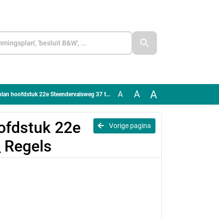
A
A
A
fdstuk 22e Steendervalsweg 37 te Mantinge_ Regels
ofdstuk 22e
Vorige pagina
 Regels