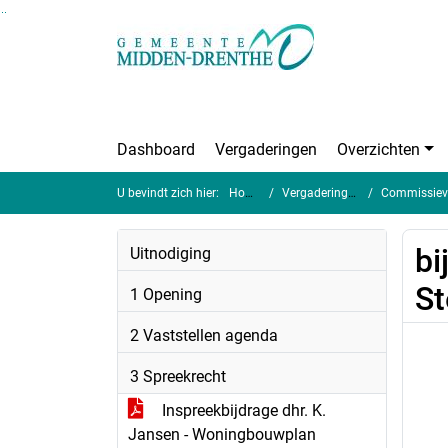
Ga naar de inhoud van deze pagina
Ga naar het zoeken
Ga naar het menu
Dashboard
Vergaderingen
Overzichten
U bevindt zich hier:
Home
Vergaderingen
Commissiever
bi
Uitnodiging
St
1 Opening
2 Vaststellen agenda
3 Spreekrecht
Inspreekbijdrage dhr. K.
Jansen - Woningbouwplan