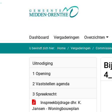
Ga naar de inhoud van deze pagina
Ga naar het zoeken
Ga naar het menu
Dashboard
Vergaderingen
Overzichten
U bevindt zich hier:
Home
Vergaderingen
Commissieve
Bi
Uitnodiging
4
1 Opening
2 Vaststellen agenda
3 Spreekrecht
Inspreekbijdrage dhr. K.
Jansen - Woningbouwplan