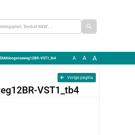
A
A
A
1.TAMHoogvnseweg12BR-VST1_tb4
Vorige pagina
eg12BR-VST1_tb4