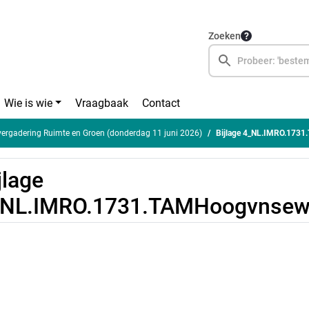
Zoeken
Wie is wie
Vraagbaak
Contact
rgadering Ruimte en Groen (donderdag 11 juni 2026)
Bijlage 4_NL.IMRO.173
jlage
_NL.IMRO.1731.TAMHoogvnsew