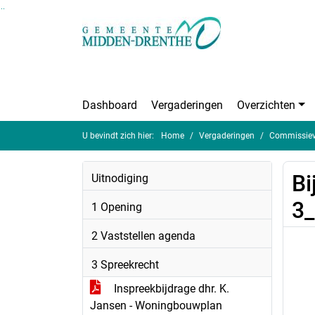
Ga naar de inhoud van deze pagina
Ga naar het zoeken
Ga naar het menu
Dashboard
Vergaderingen
Overzichten
U bevindt zich hier:
Home
Vergaderingen
Commissieve
Bi
Uitnodiging
3
1 Opening
2 Vaststellen agenda
3 Spreekrecht
Inspreekbijdrage dhr. K.
Jansen - Woningbouwplan