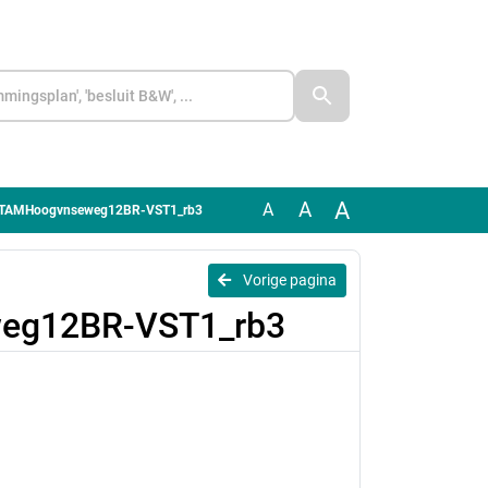
A
A
A
1.TAMHoogvnseweg12BR-VST1_rb3
Vorige pagina
eg12BR-VST1_rb3