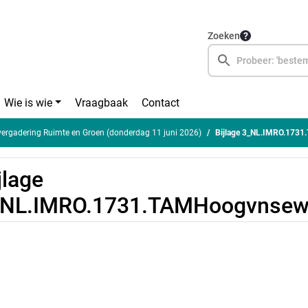
Zoeken
Wie is wie
Vraagbaak
Contact
rgadering Ruimte en Groen (donderdag 11 juni 2026)
Bijlage 3_NL.IMRO.173
jlage
_NL.IMRO.1731.TAMHoogvnsew