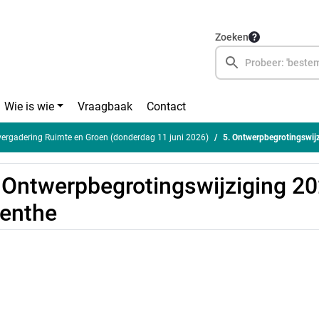
Zoeken
Wie is wie
Vraagbaak
Contact
rgadering Ruimte en Groen (donderdag 11 juni 2026)
5. Ontwerpbegrotingswij
 Ontwerpbegrotingswijziging 2
enthe