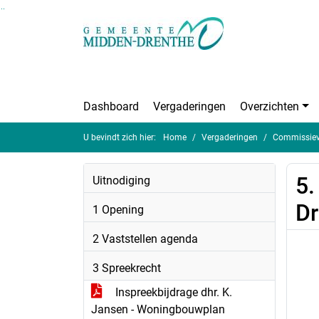
Ga naar de inhoud van deze pagina
Ga naar het zoeken
Ga naar het menu
Dashboard
Vergaderingen
Overzichten
U bevindt zich hier:
Home
Vergaderingen
Commissieve
5.
Uitnodiging
Dr
1 Opening
2 Vaststellen agenda
3 Spreekrecht
Inspreekbijdrage dhr. K.
Jansen - Woningbouwplan