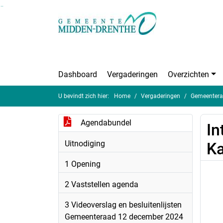
Ga naar de inhoud van deze pagina
Ga naar het zoeken
Ga naar het menu
Dashboard
Vergaderingen
Overzichten
U bevindt zich hier:
Home
Vergaderingen
Gemeentera
Agendabundel
In
Uitnodiging
Ka
1 Opening
2 Vaststellen agenda
3 Videoverslag en besluitenlijsten
Gemeenteraad 12 december 2024