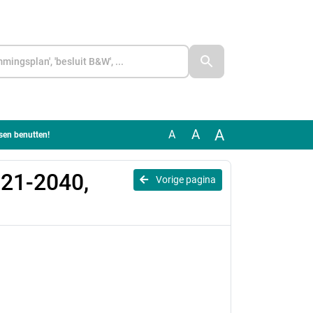
A
A
A
sen benutten!
021-2040,
Vorige pagina