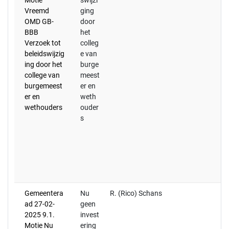
Motie
swijzi
b
Vreemd
ging
Zw
OMD GB-
door
aa
BBB
het
de
Verzoek tot
colleg
O
beleidswijzig
e van
va
ing door het
burge
26
college van
meest
fr
burgemeest
er en
v
er en
weth
G
wethouders
ouder
n
s
On
M
he
de
in
ma
Gemeentera
Nu
R. (Rico) Schans
ad 27-02-
geen
2025 9.1.
invest
Motie Nu
ering