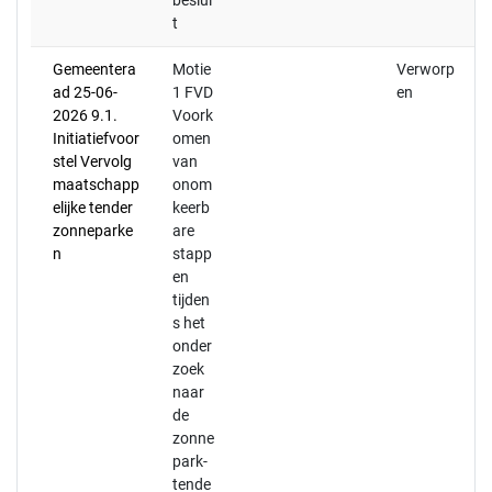
beslui
t
Gemeentera
Motie
Verworp
ad 25-06-
1 FVD
en
2026 9.1.
Voork
Initiatiefvoor
omen
stel Vervolg
van
maatschapp
onom
elijke tender
keerb
zonneparke
are
n
stapp
en
tijden
s het
onder
zoek
naar
de
zonne
park-
tende