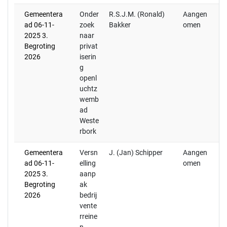
Gemeentera
Onder
R.S.J.M. (Ronald)
Aangen
(S
ad 06-11-
zoek
Bakker
omen
do
2025 3.
naar
05
Begroting
privat
on
2026
iserin
ve
g
n 
openl
20
uchtz
de
wemb
ve
ad
ei
Weste
rbork
Gemeentera
Versn
J. (Jan) Schipper
Aangen
In
ad 06-11-
elling
omen
ja
2025 3.
aanp
de
Begroting
ak
na
2026
bedrij
20
vente
ra
rreine
o