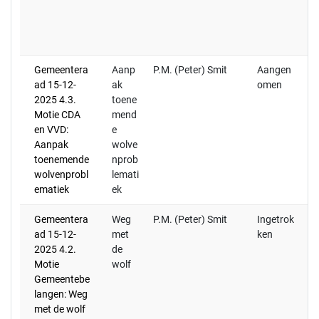
a
mo
tr
Gemeentera
Aanp
P.M. (Peter) Smit
Aangen
ad 15-12-
ak
omen
2025 4.3.
toene
Motie CDA
mend
en VVD:
e
Aanpak
wolve
toenemende
nprob
wolvenprobl
lemati
ematiek
ek
Gemeentera
Weg
P.M. (Peter) Smit
Ingetrok
De
ad 15-12-
met
ken
be
2025 4.2.
de
n
Motie
wolf
en
Gemeentebe
a
langen: Weg
v
met de wolf
20