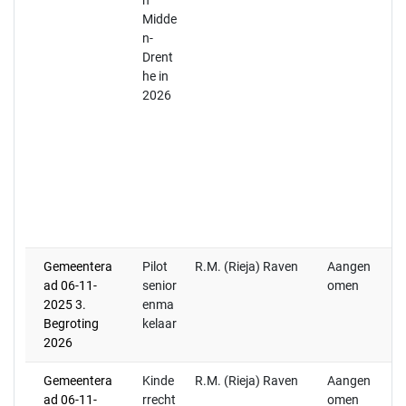
n
tu
Midde
v
n-
af
Drent
te
he in
na
2026
20
vo
o
Vo
20
20
d
a
Gemeentera
Pilot
R.M. (Rieja) Raven
Aangen
ad 06-11-
senior
omen
2025 3.
enma
Begroting
kelaar
2026
Gemeentera
Kinde
R.M. (Rieja) Raven
Aangen
20
ad 06-11-
rrecht
omen
ra