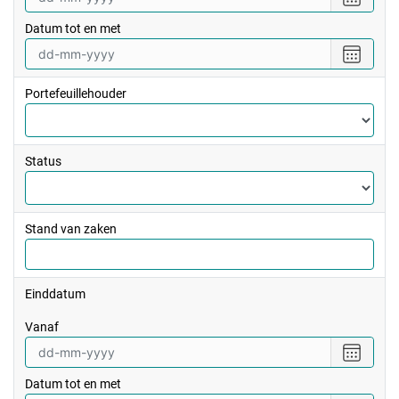
een
Datum tot en met
datum
vanaf
Selecte
een
datum
Portefeuillehouder
tot
en
met
Status
Stand van zaken
Einddatum
vanaf
Selecte
een
Datum tot en met
datum