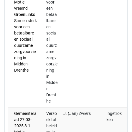
Motie
voor
mi
vreemd
een
i
GroenLinks
betaa
ij
Samen sterk
lbare
br
voor een
en
betaalbare
socia
en sociaal
al
duurzame
duurz
zorgvoorzie
ame
ning in
zorgv
Midden-
oorzie
Drenthe
ning
in
Midde
n-
Drent
he
Gemeentera
Verzo
J. (Jan) Zwiers
Ingetrok
Op
ad 27-03-
ek tot
ken
ge
2025 8.1.
beleid
ma