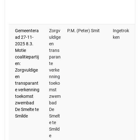
en
vo
d
Gemeentera
Zorgv
P.M. (Peter) Smit
Ingetrok
ad 27-11-
uldige
ken
2025 8.3.
en
Motie
trans
coalitiepartij
paran
en:
te
Zorgvuldige
verke
en
nning
transparant
toeko
e verkenning
mst
toekomst
zwem
zwembad
bad
De Smelte te
De
Smilde
Smelt
e te
Smild
e