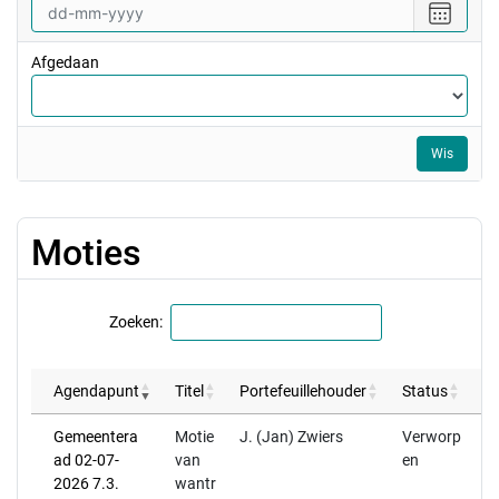
vanaf
Selecte
een
datum
Afgedaan
tot
en
met
Wis
Moties
Zoeken:
Agendapunt
Titel
Portefeuillehouder
Status
St
Gemeentera
Motie
J. (Jan) Zwiers
Verworp
ad 02-07-
van
en
2026 7.3.
wantr