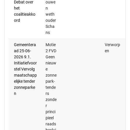
Debat over
ouwe
het
n
coalitieakko
weth
ord
ouder
Scha
ns
Gemeentera
Motie
Verworp
ad 25-06-
2 FVD
en
2026 9.1.
Geen
Initiatiefvoor
nieuw
stel Vervolg
e
maatschapp
zonne
elijke tender
park-
zonneparke
tende
n
rs
zonde
r
princi
pieel
raads