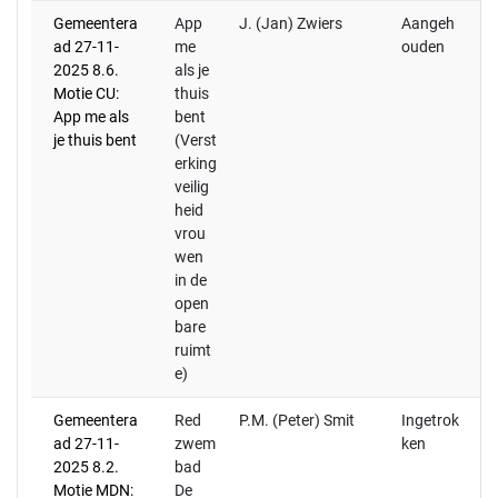
Gemeentera
App
J. (Jan) Zwiers
Aangeh
20
ad 27-11-
me
ouden
Po
2025 8.6.
als je
Zw
Motie CU:
thuis
ee
App me als
bent
te
je thuis bent
(Verst
de
erking
do
veilig
ui
heid
20
vrou
de
wen
ra
in de
ge
open
bare
ruimt
e)
Gemeentera
Red
P.M. (Peter) Smit
Ingetrok
ad 27-11-
zwem
ken
2025 8.2.
bad
Motie MDN:
De