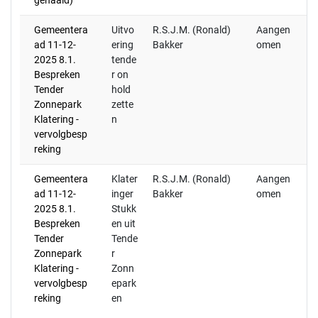
gehaald)
Gemeentera
Uitvo
R.S.J.M. (Ronald)
Aangen
(S
ad 11-12-
ering
Bakker
omen
ve
2025 8.1.
tende
B
Bespreken
r on
Tender
hold
Zonnepark
zette
Klatering -
n
vervolgbesp
reking
Gemeentera
Klater
R.S.J.M. (Ronald)
Aangen
(S
ad 11-12-
inger
Bakker
omen
ve
2025 8.1.
Stukk
Ba
Bespreken
en uit
in
Tender
Tende
ve
Zonnepark
r
30
Klatering -
Zonn
De
vervolgbesp
epark
he
reking
en
ag
ov