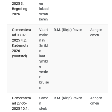
2025 3.
en
mo
Begroting
lokaal
2026
veran
keren
Gemeentera
Vaart
R.M. (Rieja) Raven
Aangen
E
ad 03-07-
make
omen
be
2025 4.2.
n in
he
Kadernota
Smild
(b
2026
e -
v
(voorstel)
laat
20
Smild
de
e
ra
verde
ov
r
ve
bruise
pl
n
Gemeentera
Same
R.M. (Rieja) Raven
Aangen
8 
ad 27-05-
n
omen
br
2025 10.1.
sterk
de