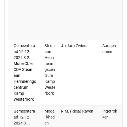
na
ve
20
ra
vo
z
Gemeentera
Steun
J. (Jan) Zwiers
Aangen
09
ad 12-12-
aan
omen
ra
2024 8.2.
Herin
ge
Motie CU en
nerin
d.
CDA Steun
gscen
ra
aan
trum
in
Herinnerings
Kamp
mo
centrum
Weste
Kamp
rbork
Westerbork
Gemeentera
Mogel
R.M. (Rieja) Raven
Ingetrok
ad 12-12-
ijkhed
ken
2024 8.1.
en