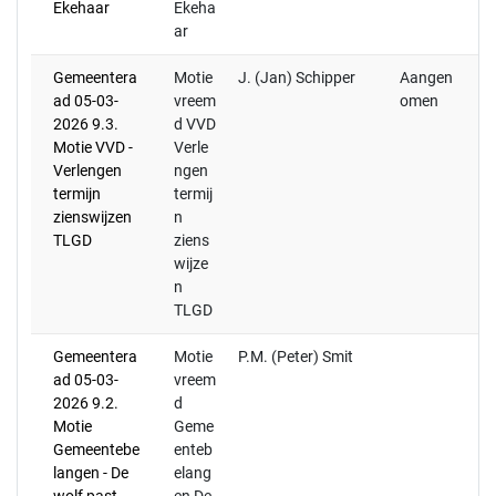
Ekehaar
Ekeha
ar
Gemeentera
Motie
J. (Jan) Schipper
Aangen
ad 05-03-
vreem
omen
2026 9.3.
d VVD
Motie VVD -
Verle
Verlengen
ngen
termijn
termij
zienswijzen
n
TLGD
ziens
wijze
n
TLGD
Gemeentera
Motie
P.M. (Peter) Smit
20
ad 05-03-
vreem
ti
2026 9.2.
d
ve
Motie
Geme
mo
Gemeentebe
enteb
a
langen - De
elang
05