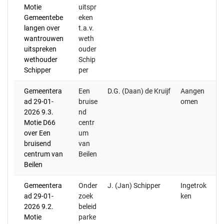
Motie
uitspr
Gemeentebe
eken
langen over
t.a.v.
wantrouwen
weth
uitspreken
ouder
wethouder
Schip
Schipper
per
Gemeentera
Een
D.G. (Daan) de Kruijf
Aangen
(S
ad 29-01-
bruise
omen
ve
2026 9.3.
nd
De
Motie D66
centr
over Een
um
bruisend
van
centrum van
Beilen
Beilen
Gemeentera
Onder
J. (Jan) Schipper
Ingetrok
ad 29-01-
zoek
ken
2026 9.2.
beleid
Motie
parke