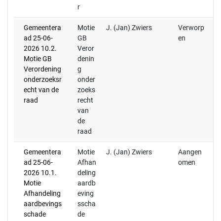
r
Gemeentera
Motie
J. (Jan) Zwiers
Verworp
ad 25-06-
GB
en
2026 10.2.
Veror
Motie GB
denin
Verordening
g
onderzoeksr
onder
echt van de
zoeks
raad
recht
van
de
raad
Gemeentera
Motie
J. (Jan) Zwiers
Aangen
ad 25-06-
Afhan
omen
2026 10.1.
deling
Motie
aardb
Afhandeling
eving
aardbevings
sscha
schade
de