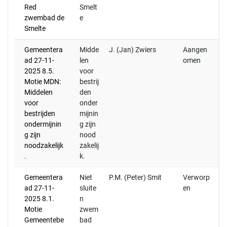
Red
Smelt
zwembad de
e
Smelte
Gemeentera
Midde
J. (Jan) Zwiers
Aangen
ad 27-11-
len
omen
2025 8.5.
voor
Motie MDN:
bestrij
Middelen
den
voor
onder
bestrijden
mijnin
ondermijnin
g zijn
g zijn
nood
noodzakelijk
zakelij
.
k.
Gemeentera
Niet
P.M. (Peter) Smit
Verworp
20
ad 27-11-
sluite
en
we
2025 8.1.
n
to
Motie
zwem
sc
Gemeentebe
bad
we