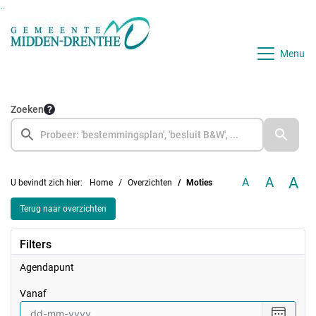
Ga naar de inhoud van deze pagina
Ga naar het zoeken
Ga naar het menu
Menu
Zoeken
A
A
A
U bevindt zich hier:
Home
Overzichten
Moties
Terug naar overzichten
Filters
Agendapunt
vanaf
Selecte