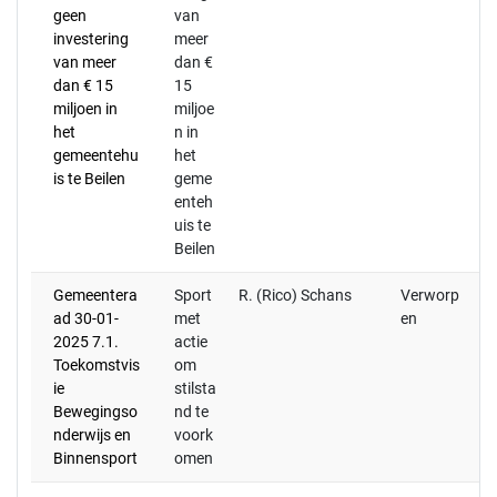
geen
van
investering
meer
van meer
dan €
dan € 15
15
miljoen in
miljoe
het
n in
gemeentehu
het
is te Beilen
geme
enteh
uis te
Beilen
Gemeentera
Sport
R. (Rico) Schans
Verworp
ad 30-01-
met
en
2025 7.1.
actie
Toekomstvis
om
ie
stilsta
Bewegingso
nd te
nderwijs en
voork
Binnensport
omen