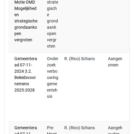
Motie OMD
strate
Mogelijkhed
gisch
en
e
strategische
grond
grondaanko
aank
pen
open
vergroten
vergr
oten
Gemeentera
Onder
R. (Rico) Schans
Aangen
20
ad 07-11-
zoek
omen
op
2024 3.2.
verbo
mo
Beleidsvoor
uwing
vo
nemens
geme
op
2025-2028
enteh
be
uis
C
A
va
20
Gemeentera
Pre
R. (Rico) Schans
Aangeh
(R