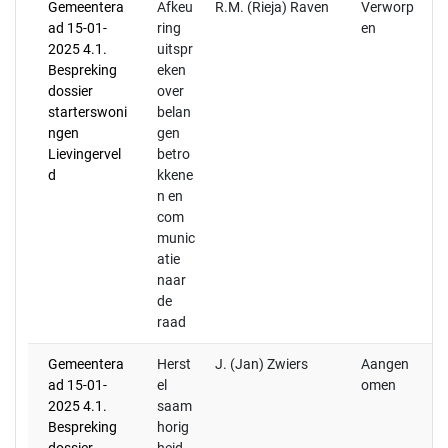
Gemeentera
Afkeu
R.M. (Rieja) Raven
Verworp
ad 15-01-
ring
en
2025 4.1.
uitspr
Bespreking
eken
dossier
over
starterswoni
belan
ngen
gen
Lievingervel
betro
d
kkene
n en
com
munic
atie
naar
de
raad
Gemeentera
Herst
J. (Jan) Zwiers
Aangen
20
ad 15-01-
el
omen
ee
2025 4.1.
saam
zi
Bespreking
horig
ge