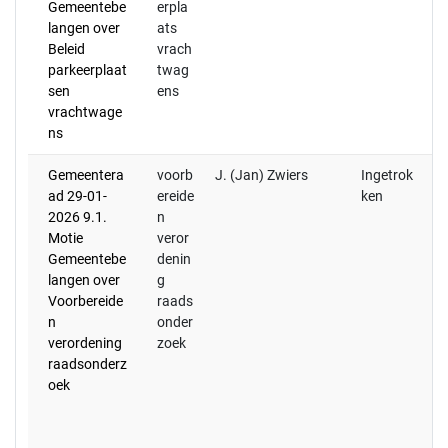
Gemeentebe
erpla
langen over
ats
Beleid
vrach
parkeerplaat
twag
sen
ens
vrachtwage
ns
Gemeentera
voorb
J. (Jan) Zwiers
Ingetrok
De
ad 29-01-
ereide
ken
in
2026 9.1.
n
ve
Motie
veror
30
Gemeentebe
denin
De
langen over
g
he
Voorbereide
raads
ag
n
onder
ov
verordening
zoek
en
raadsonderz
vo
oek
de
de
v