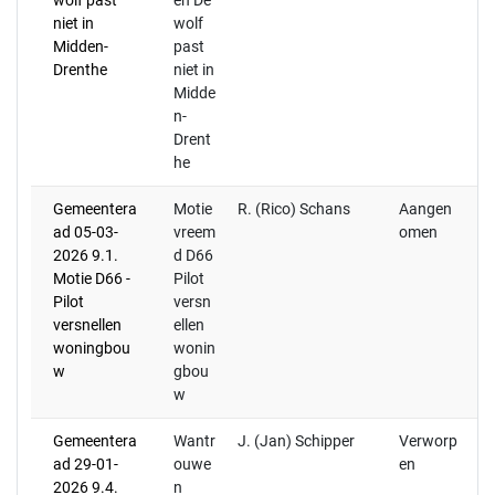
wolf past
en De
dm
niet in
wolf
ge
Midden-
past
af
Drenthe
niet in
Midde
n-
Drent
he
Gemeentera
Motie
R. (Rico) Schans
Aangen
(R
ad 05-03-
vreem
omen
ve
2026 9.1.
d D66
S
Motie D66 -
Pilot
Pilot
versn
versnellen
ellen
woningbou
wonin
w
gbou
w
Gemeentera
Wantr
J. (Jan) Schipper
Verworp
ad 29-01-
ouwe
en
2026 9.4.
n