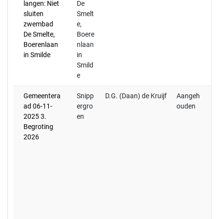
langen: Niet
De
zo
sluiten
Smelt
ra
zwembad
e,
De Smelte,
Boere
Boerenlaan
nlaan
in Smilde
in
Smild
e
Gemeentera
Snipp
D.G. (Daan) de Kruijf
Aangeh
(S
ad 06-11-
ergro
ouden
do
2025 3.
en
mo
Begroting
aa
2026
de
wo
de
ge
ge
is
bi
ef