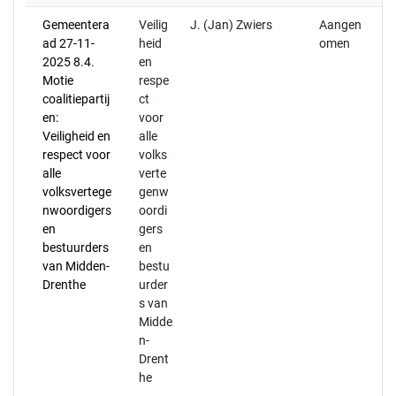
Gemeentera
Veilig
J. (Jan) Zwiers
Aangen
ad 27-11-
heid
omen
2025 8.4.
en
Motie
respe
coalitiepartij
ct
en:
voor
Veiligheid en
alle
respect voor
volks
alle
verte
volksvertege
genw
nwoordigers
oordi
en
gers
bestuurders
en
van Midden-
bestu
Drenthe
urder
s van
Midde
n-
Drent
he