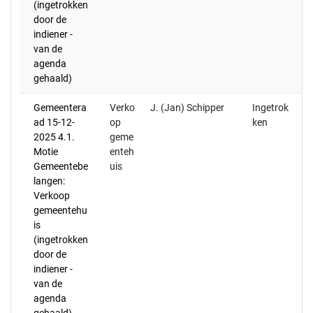
(ingetrokken
in
door de
de
indiener -
van de
agenda
gehaald)
Gemeentera
Verko
J. (Jan) Schipper
Ingetrok
De
ad 15-12-
op
ken
be
2025 4.1.
geme
n
Motie
enteh
en
Gemeentebe
uis
a
langen:
v
Verkoop
20
gemeentehu
in
is
de
(ingetrokken
door de
indiener -
van de
agenda