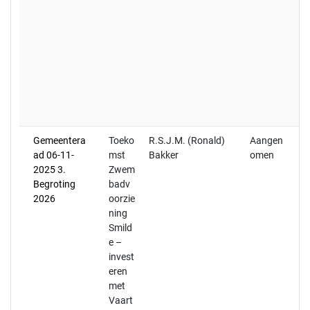
0
a
be
ag
ek
iv
w
Sc
Gemeentera
Toeko
R.S.J.M. (Ronald)
Aangen
(S
ad 06-11-
mst
Bakker
omen
do
2025 3.
Zwem
05
Begroting
badv
w
2026
oorzie
me
ning
sc
Smild
to
e –
z
invest
Sm
eren
de
met
op
Vaart
z