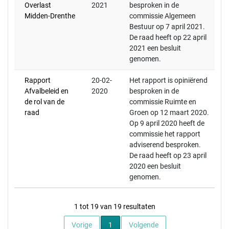
Overlast
2021
besproken in de
Midden-Drenthe
commissie Algemeen
Bestuur op 7 april 2021.
De raad heeft op 22 april
2021 een besluit
genomen.
Rapport
20-02-
Het rapport is opiniërend
Afvalbeleid en
2020
besproken in de
de rol van de
commissie Ruimte en
raad
Groen op 12 maart 2020.
Op 9 april 2020 heeft de
commissie het rapport
adviserend besproken.
De raad heeft op 23 april
2020 een besluit
genomen.
1 tot 19 van 19 resultaten
Huidige pagina
Vorige
1
Volgende