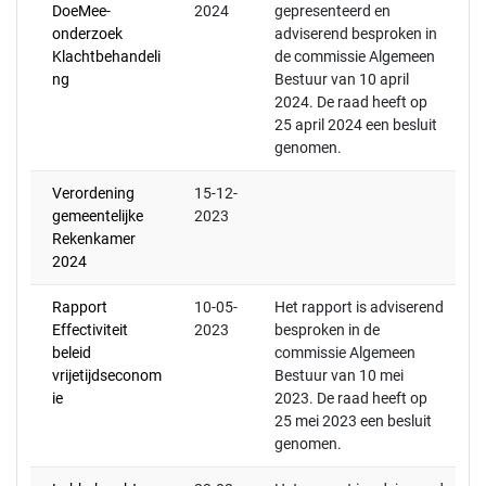
DoeMee-
2024
gepresenteerd en
onderzoek
adviserend besproken in
Klachtbehandeli
de commissie Algemeen
ng
Bestuur van 10 april
2024. De raad heeft op
25 april 2024 een besluit
genomen.
Verordening
15-12-
gemeentelijke
2023
Rekenkamer
2024
Rapport
10-05-
Het rapport is adviserend
Effectiviteit
2023
besproken in de
beleid
commissie Algemeen
vrijetijdseconom
Bestuur van 10 mei
ie
2023. De raad heeft op
25 mei 2023 een besluit
genomen.