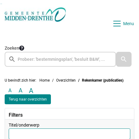
Ga naar de inhoud van deze pagina
Ga naar het zoeken
Ga naar het menu
Menu
Zoeken
U bevindt zich hier:
Home
Overzichten
Rekenkamer (publicaties)
A
A
A
Terug naar overzichten
Filters
Titel/onderwerp