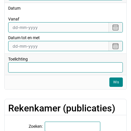
Datum
vanaf
Selecte
een
Datum tot en met
datum
vanaf
Selecte
een
datum
Toelichting
tot
en
met
Wis
Rekenkamer (publicaties)
Zoeken: