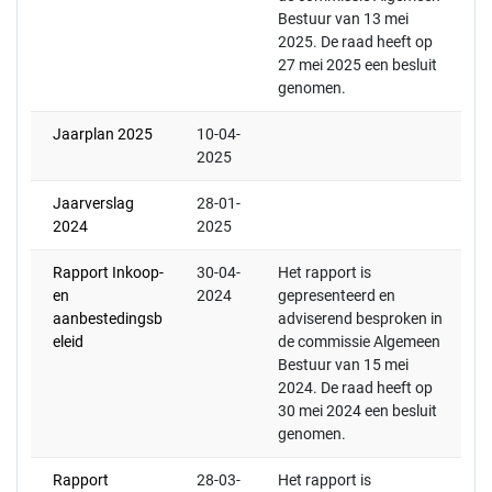
Bestuur van 13 mei
2025. De raad heeft op
27 mei 2025 een besluit
genomen.
Jaarplan 2025
10-04-
2025
Jaarverslag
28-01-
2024
2025
Rapport Inkoop-
30-04-
Het rapport is
en
2024
gepresenteerd en
aanbestedingsb
adviserend besproken in
eleid
de commissie Algemeen
Bestuur van 15 mei
2024. De raad heeft op
30 mei 2024 een besluit
genomen.
Rapport
28-03-
Het rapport is