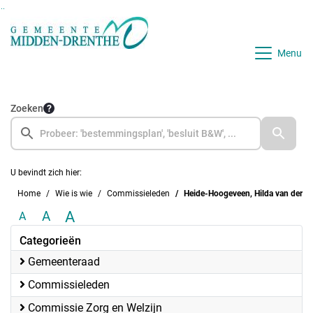
Ga naar de inhoud van deze pagina
Ga naar het zoeken
Ga naar het menu
Menu
Zoeken
U bevindt zich hier:
Home
Wie is wie
Commissieleden
Heide-Hoogeveen, Hilda van der
A
A
A
Categorieën
Gemeenteraad
Commissieleden
Commissie Zorg en Welzijn