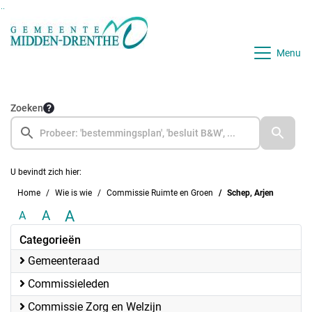
Ga naar de inhoud van deze pagina
Ga naar het zoeken
Ga naar het menu
Menu
Zoeken
U bevindt zich hier:
Home
Wie is wie
Commissie Ruimte en Groen
Schep, Arjen
A
A
A
Categorieën
Gemeenteraad
Commissieleden
Commissie Zorg en Welzijn