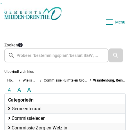
Ga naar de inhoud van deze pagina
Ga naar het zoeken
Ga naar het menu
Menu
Zoeken
U bevindt zich hier:
Home
Wie is wie
Commissie Ruimte en Groen
Waardenburg, Reinier
A
A
A
Categorieën
Gemeenteraad
Commissieleden
Commissie Zorg en Welzijn