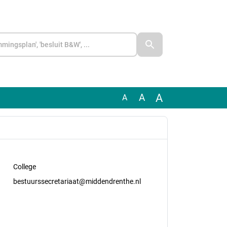
A
A
A
College
bestuurssecretariaat@middendrenthe.nl