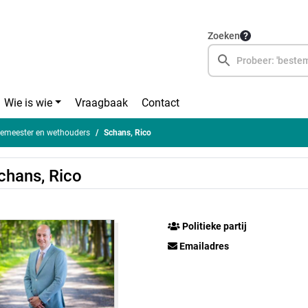
Zoeken
Wie is wie
Vraagbaak
Contact
gemeester en wethouders
Schans, Rico
chans, Rico
Politieke partij
Emailadres