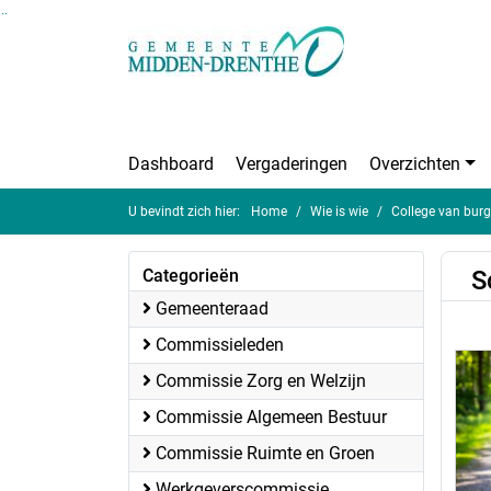
Ga naar de inhoud van deze pagina
Ga naar het zoeken
Ga naar het menu
Dashboard
Vergaderingen
Overzichten
U bevindt zich hier:
Home
Wie is wie
College van bur
Categorieën
S
Gemeenteraad
Commissieleden
Commissie Zorg en Welzijn
Commissie Algemeen Bestuur
Commissie Ruimte en Groen
Werkgeverscommissie