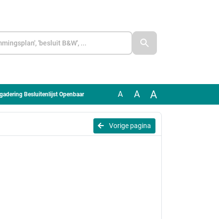
A
A
A
adering Besluitenlijst Openbaar
Vorige pagina