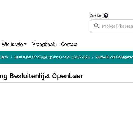
Zoeken
Wie is wie
Vraagbaak
Contact
en B&W
Besluitenlijst college Openbaar d.d. 23-06-2026
2026-06-23 Collegeverg
g Besluitenlijst Openbaar