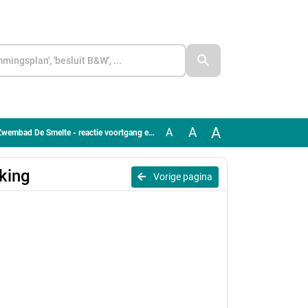
A
A
A
bad De Smelte - reactie voortgang en samenwerking
king
Vorige pagina