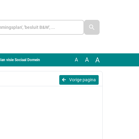
A
A
A
an visie Sociaal Domein
Vorige pagina