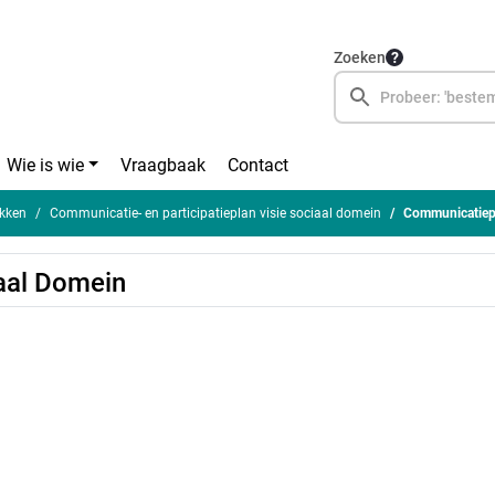
Zoeken
Wie is wie
Vraagbaak
Contact
kken
Communicatie- en participatieplan visie sociaal domein
Communicatiepl
aal Domein