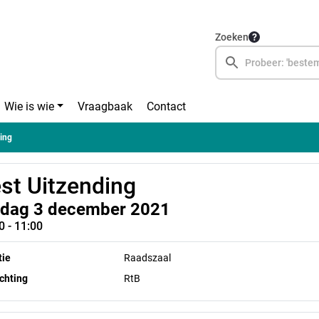
Zoeken
Wie is wie
Vraagbaak
Contact
ding
st Uitzending
ijdag 3 december 2021
0 - 11:00
tie
Raadszaal
chting
RtB