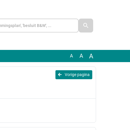
A
A
A
Vorige pagina