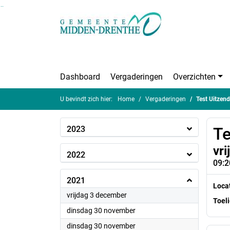
Ga naar de inhoud van deze pagina
Ga naar het zoeken
Ga naar het menu
Dashboard
Vergaderingen
Overzichten
U bevindt zich hier:
Home
Vergaderingen
Test Uitzen
2023
Te
vr
2022
09:2
2021
Loca
2021
vrijdag 3 december
Toeli
2021
dinsdag 30 november
2021
dinsdag 30 november