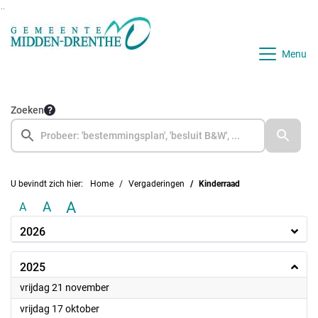
Ga naar de inhoud van deze pagina
Ga naar het zoeken
Ga naar het menu
Menu
Zoeken
U bevindt zich hier:
Home
Vergaderingen
Kinderraad
A
A
A
2026
2025
2025
vrijdag 21 november
2025
vrijdag 17 oktober