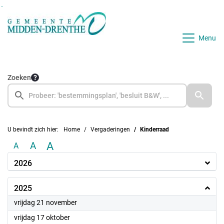
Ga naar de inhoud van deze pagina
Ga naar het zoeken
Ga naar het menu
Menu
Zoeken
U bevindt zich hier:
Home
Vergaderingen
Kinderraad
A
A
A
2026
2025
2025
vrijdag 21 november
2025
vrijdag 17 oktober