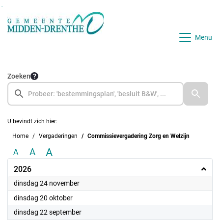
Ga naar de inhoud van deze pagina
Ga naar het zoeken
Ga naar het menu
Menu
Zoeken
U bevindt zich hier:
Home
Vergaderingen
Commissievergadering Zorg en Welzijn
A
A
A
2026
2026
dinsdag 24 november
2026
dinsdag 20 oktober
2026
dinsdag 22 september