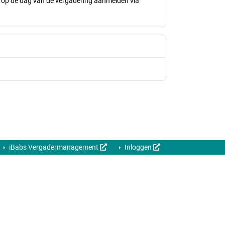
ur op de dag van de vergadering aanmelden via
iBabs Vergadermanagement
Inloggen