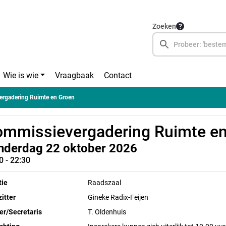
Zoeken
Wie is wie
Vraagbaak
Contact
rgadering Ruimte en Groen
mmissievergadering Ruimte en
nderdag 22 oktober 2026
0 - 22:30
tie
Raadszaal
itter
Gineke Radix-Feijen
ier/Secretaris
T. Oldenhuis