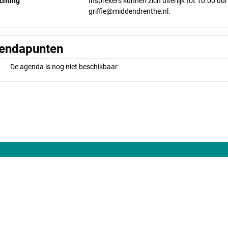
chting
Insprekers kunnen zich uiterlijk tot 10.00 u
griffie@middendrenthe.nl.
endapunten
De agenda is nog niet beschikbaar