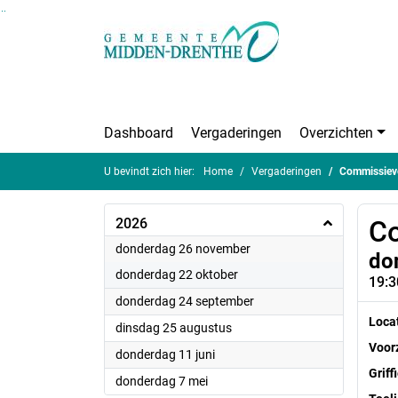
Ga naar de inhoud van deze pagina
Ga naar het zoeken
Ga naar het menu
Dashboard
Vergaderingen
Overzichten
U bevindt zich hier:
Home
Vergaderingen
Commissieve
2026
Co
2026
donderdag 26 november
do
2026
donderdag 22 oktober
19:3
2026
donderdag 24 september
Loca
2026
dinsdag 25 augustus
Voorz
2026
donderdag 11 juni
Griff
2026
donderdag 7 mei