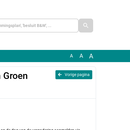
A
A
A
 Groen
Vorige pagina